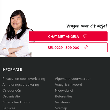
Vragen over dit uitje?
CHAT MET ANGELA
BEL 0229 - 309 000
INFORMATIE
Privacy- en cookieverklaring
Algemene voorwaarden
Annuleringsverzekering
Vraag & antwoord
Categorieën
Nieuwsbrief
Organisatie
Referenties
Activiteiten Hoorn
Vacatures
Services
Sitemap