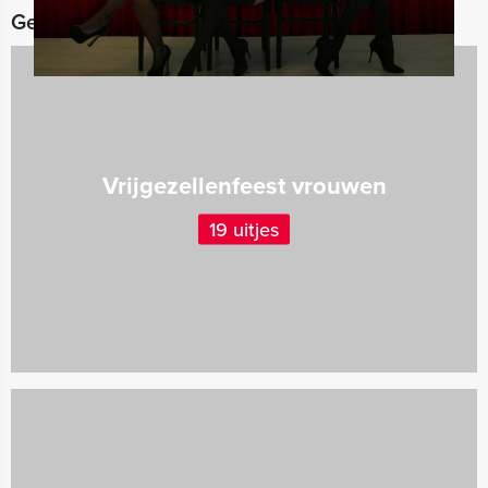
Gerelateerde categorieën
Vrijgezellenfeest vrouwen
19 uitjes