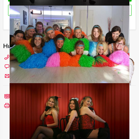
RESERVEREN
Ik heb een vraag over dit uitje
Hulp nodig bij het kiezen?
0229 - 309 000
Chat met Angela
Stuur ons een mailtje
Bel mij terug
Bekijk printbare versie