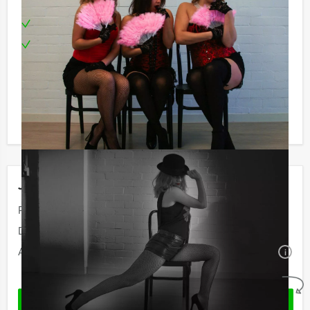
Inclusief:
Enthousiaste instructrice
Te boeken op uw gewenste dag en tijdstip!
Komt u niet aan het minimale aantal deelnemers voor
deze activiteit? Als u bereid bent voor het minimale
aantal te betalen, kunt u ook gewoon voor minder
personen boeken!
Jouw uitje
Prijs:
€ 44,50 excl. BTW
Duur:
1 uur en 30 minuten
Aantal:
Minimaal 12 personen
i
Geheel vrijblijvend
VRAAG VRIJBLIJVEND OFFERTE AAN