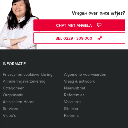
Vragen over onze uitjes?
CHAT MET ANGELA
BEL 0229 - 309 000
INFORMATIE
Privacy- en cookieverklaring
Algemene voorwaarden
Annuleringsverzekering
Vraag & antwoord
Categorieën
Nieuwsbrief
Organisatie
Referenties
Activiteiten Hoorn
Vacatures
Services
Sitemap
Video’s
Partners