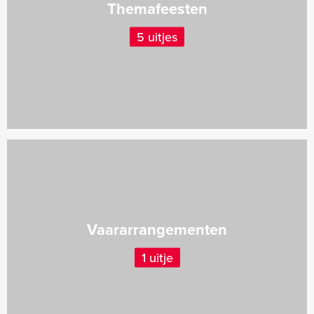
Themafeesten
5 uitjes
Vaararrangementen
1 uitje