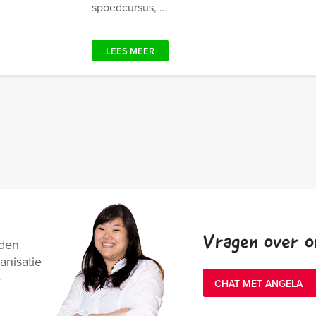
spoedcursus, ...
LEES MEER
Vragen over o
nden
anisatie
e
CHAT MET ANGELA