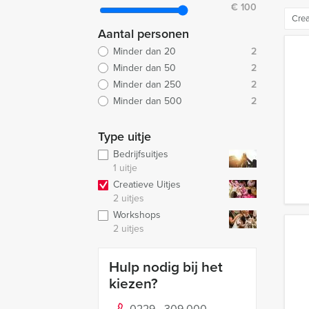
€
100
Crea
Aantal personen
Minder dan 20
2
Minder dan 50
2
Minder dan 250
2
Minder dan 500
2
Type uitje
Bedrijfsuitjes
1 uitje
Creatieve Uitjes
2 uitjes
Workshops
2 uitjes
Hulp nodig bij het
kiezen?
0229 - 309 000