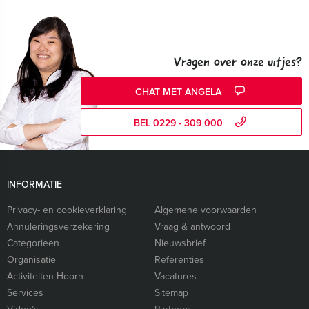
Vragen over onze uitjes?
CHAT MET ANGELA
BEL 0229 - 309 000
INFORMATIE
Privacy- en cookieverklaring
Algemene voorwaarden
Annuleringsverzekering
Vraag & antwoord
Categorieën
Nieuwsbrief
Organisatie
Referenties
Activiteiten Hoorn
Vacatures
Services
Sitemap