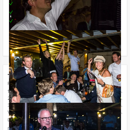
Leuke prijs voor het winnende team
Locatie hartje Hoorn
Te boeken op uw gewenste dag en tijdstip!
Komt u niet aan het minimale aantal deelnemers? Als u
bereid bent voor het minimale aantal te betalen, kunt u
ook gewoon voor minder personen boeken!
Jouw uitje
Prijs :
12 - 19 personen
€ 36,50 p.p.
20 - 29 personen
€ 33,50 p.p.
30 - 39 personen
€ 29,50 p.p.
Vanaf 40 personen
€ 27,50 p.p.
De prijzen zijn exclusief BTW
Duur:
2 uur