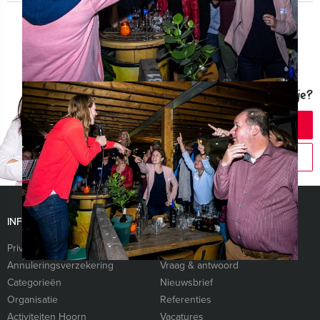
Vragen over dit uitje?
CHAT MET ANGELA
BEL 0229 - 309 000
INFORMATIE
Privacy- en cookieverklaring
Algemene voorwaarden
Annuleringsverzekering
Vraag & antwoord
Categorieën
Nieuwsbrief
Organisatie
Referenties
Activiteiten Hoorn
Vacatures