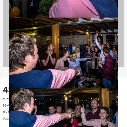
Vrijgezellenfeest mannen
21 uitjes
438
groepen lieten ons de afgelopen maanden weten zeer
tevreden te zijn met de organisatie van het uitje, het
evenement zelf én de begeleiding!
Waarom kiezen voor Hoorn Excursies?