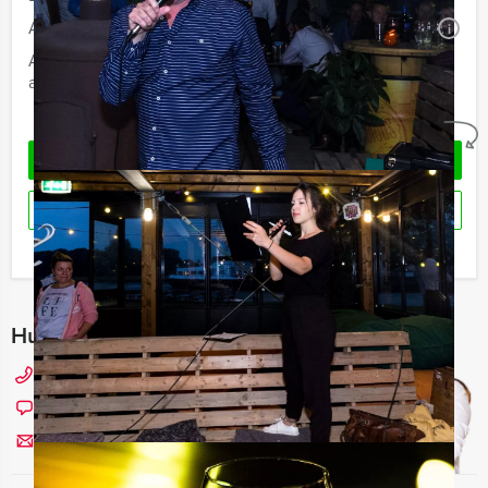
Aantal:
Minimaal 12 personen
i
Afhankelijk van de in overleg gekozen locatie voor uw
arrangement kan een extra zaalhuur worden berekend
Geheel vrijblijvend
VRAAG VRIJBLIJVEND OFFERTE AAN
RESERVEREN
Ik heb een vraag over dit uitje
Hulp nodig bij het kiezen?
0229 - 309 000
Chat met Angela
Stuur ons een mailtje