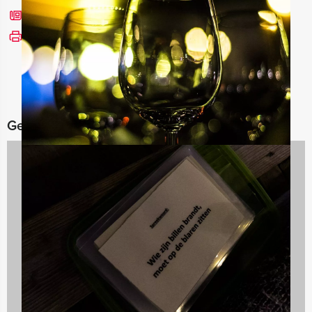
Bel mij terug
Bekijk printbare versie
Gerelateerde categorieën
Vrijgezellenfeesten
24 uitjes