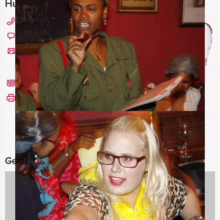
Hulp nodig bij het kiezen?
0229 - 309 000
Chat met Angela
Stuur ons een mailtje
Bel mij terug
Bekijk printbare versie
Gerelateerde categorieën