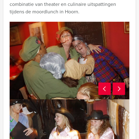
combinatie van theater en culinaire uitspattingen
tijdens de moordlunch in Hoorn.
Inclusief:
Begeleiding door professionele acteur(s)
Uitgebreide lunch
Kostuum