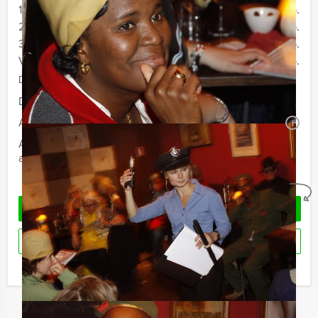
10 - 19 personen
€ 64,50 p.p.
20 - 29 personen
€ 62,50 p.p.
30 - 39 pesonen
€ 59,50 p.p.
Vanaf 40 personen
€ 56,50 p.p.
De prijzen zijn exclusief BTW
Duur:
4 uur
Aantal:
Minimaal 10 personen
i
Afhankelijk van de in overleg gekozen locatie voor uw
arrangement kan een extra zaalhuur worden berekend
Geheel vrijblijvend
VRAAG VRIJBLIJVEND OFFERTE AAN
RESERVEREN
Ik heb een vraag over dit uitje