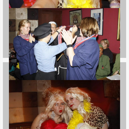
Spelprogramma's
37 uitjes
Dagarrangementen
28 uitjes