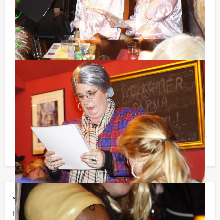
Script
Prijs voor de beste speurneus
Te boeken op uw gewenste dag en tijdstip!
Tip:
Niet telkens uw knip hoeven trekken om uw drankje af
te rekenen?
Voor € 13,50 per persoon per uur (excl. BTW) kunt u
gebruikmaken van het drankarrangement, waarbij u
onbeperkt kunt genieten van bier, fris, huiswijn, koffie
en thee. En… zo komt u ook achteraf niet voor
verrassingen te staan!
Jouw uitje
Prijs :