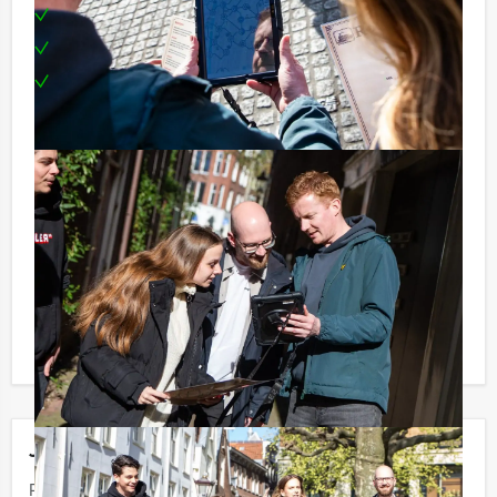
Een drankje na afloop
Een prijs voor het winnende team
Te boeken op uw gewenste dag en tijdstip
Tip:
Uiteraard is dit uitje uitstekend te combineren met een
heerlijke lunch vooraf of een uitgebreid diner na
afloop. U kunt dit spel ook combineren met andere
spelevenementen of buitenactiviteiten. Informeer naar
de mogelijkheden!
Komt u niet aan het minimale aantal
deelnemers voor dit arrangement? Als u bereid bent
voor het minimale aantal te betalen, kunt u ook
gewoon voor minder personen boeken!
Jouw uitje
Prijs :