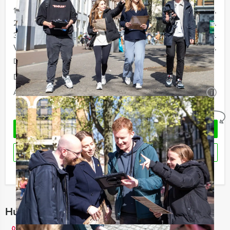
12 - 19 personen
€ 34,50 p.p.
20 - 29 personen
€ 32,50 p.p.
30 - 39 personen
€ 29,50 p.p.
Vanaf 40 personen
€ 27,50 p.p.
De prijzen zijn exclusief BTW
Duur:
2 uur en 30 minuten
Aantal:
Minimaal 12 personen
i
Geheel vrijblijvend
VRAAG VRIJBLIJVEND OFFERTE AAN
RESERVEREN
Ik heb een vraag over dit uitje
Hulp nodig bij het kiezen?