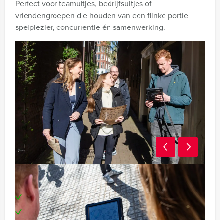
Perfect voor teamuitjes, bedrijfsuitjes of
vriendengroepen die houden van een flinke portie
spelplezier, concurrentie én samenwerking.
Inclusief
Een tablet per team
Enthousiaste begeleiding