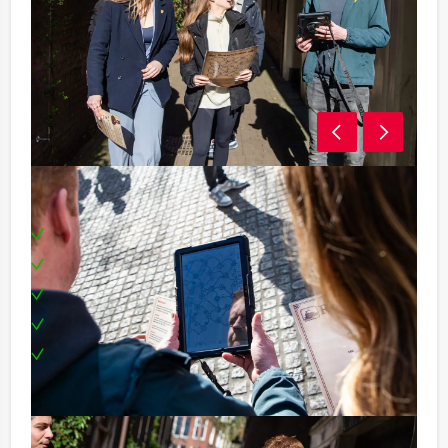
Inclusief:
Tablets
Enthousiaste begeleiding
Uitgebreid diner in drie verschillende restaurants
Een leuke prijs voor het winnende team
Te boeken op uw gewenste dag en tijdstip!
Tip:
Niet telkens uw knip hoeven trekken om uw drankje af