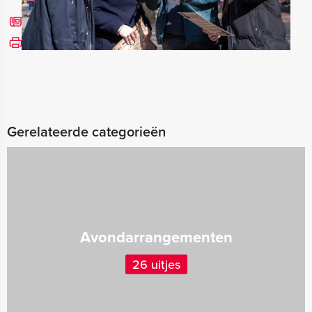
Bel mij terug
Bekijk printbare versie
Gerelateerde categorieën
Avondarrangementen
26 uitjes