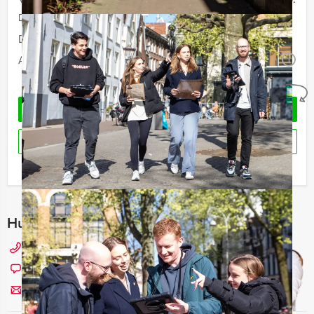
De prijzen zijn exclusief BTW
Duur:
5 uur
Aantal:
Minimaal 12 personen
i
Geheel vrijblijvend
VRAAG VRIJBLIJVEND OFFERTE AAN
RESERVEREN
Ik heb een vraag over dit uitje
Hulp nodig bij het kiezen?
0229 - 309 000
Chat met Angela
Stuur ons een mailtje