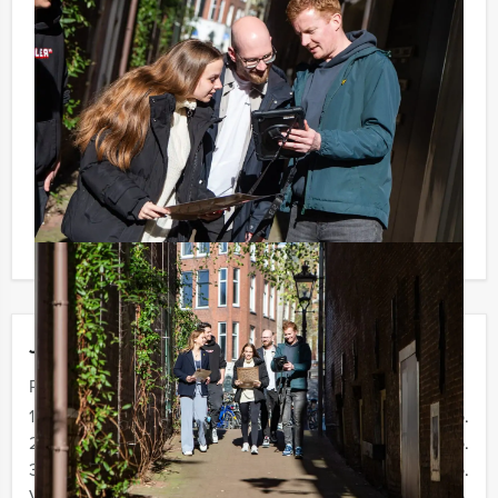
te rekenen? Voor € 13,50 per persoon per uur (excl.
BTW) kunt u gebruikmaken van het drankarrangement,
waarbij u onbeperkt kunt genieten van bier, fris,
huiswijn, koffie en thee. En... zo komt u ook achteraf
niet voor verrassingen te staan!
Komt u niet aan het minimale aantal deelnemers voor
deze activiteit? Als u bereid bent voor het minimale
aantal te betalen, kunt u ook gewoon voor minder
personen boeken!
Jouw uitje
Prijs :
12 - 19 personen
€ 72,50 p.p.
20 - 29 personen
€ 69,50 p.p.
30 - 39 personen
€ 66,50 p.p.
Vanaf 40 personen
€ 64,50 p.p.