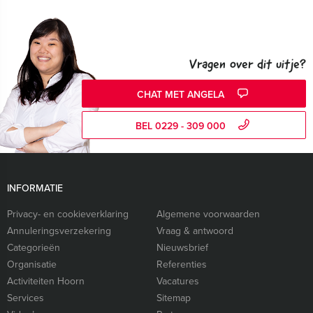
Vragen over dit uitje?
CHAT MET ANGELA
BEL 0229 - 309 000
INFORMATIE
Privacy- en cookieverklaring
Algemene voorwaarden
Annuleringsverzekering
Vraag & antwoord
Categorieën
Nieuwsbrief
Organisatie
Referenties
Activiteiten Hoorn
Vacatures
Services
Sitemap