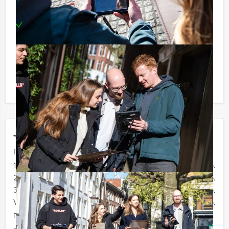
stations in te pikken
Een heerlijk 3-gangendiner
Voor wie?
Perfect voor teamuitjes, bedrijfsuitjes of
vriendengroepen die houden van een flinke portie
spelplezier, concurrentie én samenwerking.
Jouw uitje
Prijs :
12 - 19 personen
€ 72,50 p.p.
20 - 29 personen
€ 69,50 p.p.
30 - 39 personen
€ 66,50 p.p.
Vanaf 40 personen
€ 64,50 p.p.
De prijzen zijn exclusief BTW