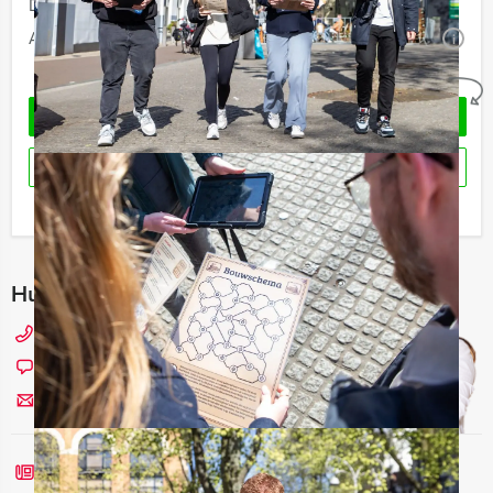
Duur:
5 uur
Aantal:
Minimaal 12 personen
i
Geheel vrijblijvend
VRAAG VRIJBLIJVEND OFFERTE AAN
RESERVEREN
Ik heb een vraag over dit uitje
Hulp nodig bij het kiezen?
0229 - 309 000
Chat met Angela
Stuur ons een mailtje
Bel mij terug