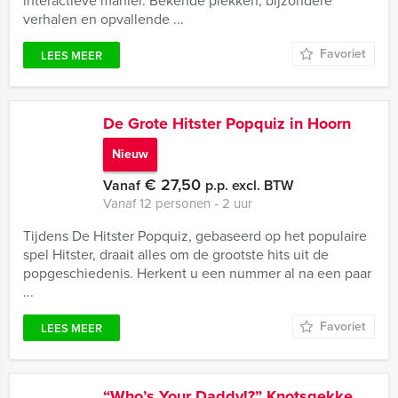
interactieve manier. Bekende plekken, bijzondere
verhalen en opvallende ...
Favoriet
LEES MEER
De Grote Hitster Popquiz in Hoorn
Nieuw
€ 27,50
Vanaf
p.p. excl. BTW
Vanaf 12 personen ‐ 2 uur
Tijdens De Hitster Popquiz, gebaseerd op het populaire
spel Hitster, draait alles om de grootste hits uit de
popgeschiedenis. Herkent u een nummer al na een paar
...
Favoriet
LEES MEER
“Who’s Your Daddy!?” Knotsgekke