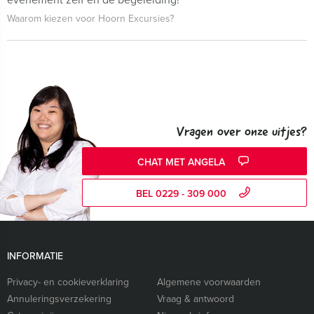
Waarom kiezen voor Hoorn Excursies?
Vragen over onze uitjes?
CHAT MET ANGELA
BEL 0229 - 309 000
INFORMATIE
Privacy- en cookieverklaring
Algemene voorwaarden
Annuleringsverzekering
Vraag & antwoord