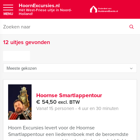
HoornExcursies.nl
Hét West-Friese uitje in Noord-
Holland!
MENU
12 uitjes gevonden
FILTER
Hoornse Smartlappentour
€ 54,50
excl. BTW
Vanaf 15 personen ‐ 4 uur en 30 minuten
Hoorn Excursies levert voor de Hoornse
Smartlappentour een liederenboek met de beroemdste